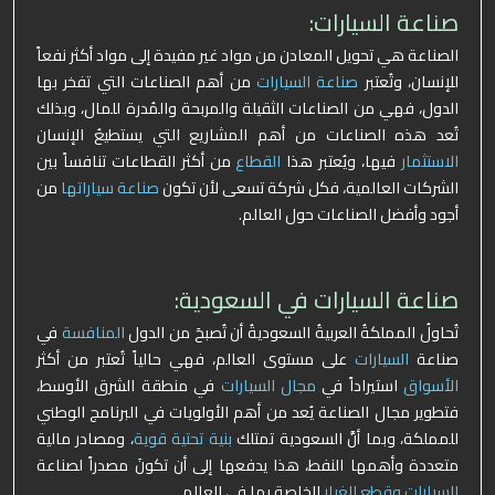
صناعة السيارات:
الصناعة هي تحويل المعادن من مواد غير مفيدة إلى مواد أكثر نفعاً
للإنسان، وتُعتبر
صناعة السيارات
من أهم الصناعات التي تفخر بها
الدول، فهي من الصناعات الثقيلة والمربحة والمُدرة للمال، وبذلك
تُعد هذه الصناعات من أهم المشاريع التي يستطيعُ الإنسان
الاستثمار
فيها، ويُعتبر هذا
القطاع
من أكثر القطاعات تنافساً بين
الشركات العالمية، فكل شركة تسعى لأن تكون
صناعة سياراتها
من
أجود وأفضل الصناعات حول العالم.
صناعة السيارات في السعودية:
تُحاولُ المملكةُ العربيةُ السعوديةُ أن تُصبحَ من الدول
المنافسة
في
صناعة
السيارات
على مستوى العالم، فهي حالياً تُعتبر من أكثر
الأسواق
استيراداً في
مجال السيارات
في منطقة الشرق الأوسط،
فتطوير مجال الصناعة يُعد من أهم الأولويات في البرنامج الوطني
للمملكة، وبما أنَّ السعودية تمتلك
بنية تحتية قوية
، ومصادر مالية
متعددة وأهمها النفط، هذا يدفعها إلى أن تكونَ مصدراً لصناعة
السيارات وقطع الغيار
الخاصة بها في العالم.