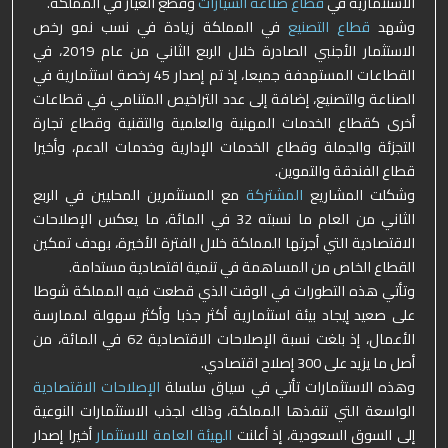
الاستثمارية في
قطاع صناعة السيارات
وقطع الغيار في المملكة.
وشهد
قطاع التصنيع
في المملكة زيادة في نسب نمو رخص
الاستثمار الأجنبي الصادرة خلال الربع الثاني من عام 2019، في
القطاعات المستهدفة جميعا، إذ تم إصدار 45 رخصة استثمارية في
الصناعة والتصنيع، إضافة إلى عدد التراخيص المتنامي في قطاعات
أخرى كقطاع الخدمات المهنية والعلمية والتقنية وقطاع تجارة
التجزئة والجملة وقطاع الخدمات الإدارية وخدمات الدعم، وأخيرا
قطاع الفندقة والتموين.
وشكلت المشاريع
المشتركة
مع المستثمرين المحليين في الربع
الثاني من العام ما نسبته 32 في المائة، ما يعكس الإصلاحات
الاقتصادية التي أجرتها المملكة خلال الفترة الأخيرة، بهدف تمكين
القطاع الخاص من المساهمة في تنمية اقتصادية مستدامة.
وتأتي هذه التطورات في الوقت الذي قطعت فيه المملكة شوطا
على صعيد إيجاد بيئة استثمارية أكثر جذبا وأكثر سهولة لممارسة
الأعمال، إذ بلغت نسبة الإصلاحات الاقتصادية 62 في المائة، من
أصل ما يزيد على 300 إصلاح اقتصادي.
وهذه الاستثمارات تأتي في سياق سلسلة
الإصلاحات الاقتصادية
الواسعة التي تنفذها المملكة، وذلك لجذب الاستثمارات النوعية
إلى السوق السعودية، إذ أعلنت
الهيئة العامة للاستثمار
أخيرا إصدار