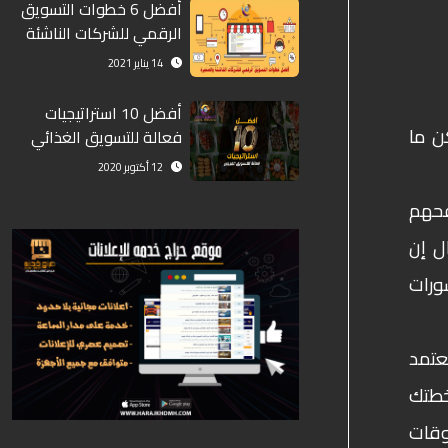
أفضل 6 خطوات التسويق
الرقمي للشركات الناشئة
والصغيرة
14 يناير 2021
أفضل 10 استراتيجيات
ن ما
فعالة للتسويق الغذائي
12 أكتوبر 2020
فحهم
ل إن
منشورات
عتمد
طتك
وقات