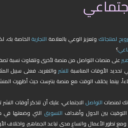
جتماعي
ويج لمنتجاتك
وتعزيز الوعي بالعلامة
التجارية
الخاصة بك، لك
اعي
؟
ير
على منصات التواصل من منصة لأخرى وتتفاوت نسبة تص
في تحديد الأوقات المناسبة
للنشر
والتغريد، فعلى
سبيل المثا
قات التغريد على تويتر بعد الساعة 6 مساءاً، بينما يختلف الوقت مع منصة بنترست حيث أظهرت ال
رتك لمنصات
التواصل
الاجتماعي، عليك أن تتذكر أوقات النشر ت
 التوقيت بين الدول وأهداف
التسويق
التي وضعتها في خ
ومع تطور الأعمال واتساع مدى تباعد الجماهير، واختلاف الأ